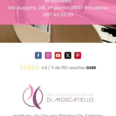
Moscatiello
Via Augusta, 281, 4º planta
08017
Barcelona
697 43 03 03
4.9
/
5
de 165 reseñas
GMB