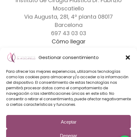
Instituto de Cirugía Plástica Dr. Fabrizio
Moscatiello
Via Augusta, 281, 4º planta
08017
Barcelona
697 43 03 03
Cómo llegar
Gestionar consentimiento
Dr. Moscatiello
|
Equipo
|
Clínicas
|
Marcas
Para ofrecer las mejores experiencias, utilizamos tecnologías
Diseño Web & Marketing Online
como las cookies para almacenar y/o acceder a la información
del dispositivo. El consentimiento de estas tecnologías nos
Innoverweb
permitirá procesar datos como el comportamiento de
navegación o las identificaciones únicas en este sitio. No
consentir o retirar el consentimiento, puede afectar negativamente
a ciertas características y funciones.
Aceptar
El Instituto de Cirugía Plástica Dr. Fabrizio Moscatiello es una
clínica de cirugía plástica con los mejores cirujanos plásticos
de Barcelona expertos en aumento de senos, mastectomia
Denegar