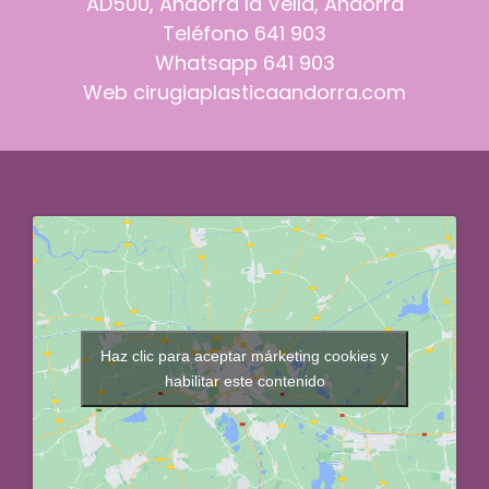
AD500, Andorra la Vella, Andorra
Teléfono
641 903
Whatsapp
641 903
Web
cirugiaplasticaandorra.com
Haz clic para aceptar márketing cookies y
habilitar este contenido