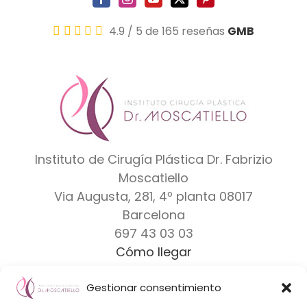
4.9
/
5
de 165 reseñas
GMB
Instituto de Cirugía Plástica Dr. Fabrizio
Moscatiello
Via Augusta, 281, 4º planta
08017
Barcelona
697 43 03 03
Cómo llegar
Gestionar consentimiento
Dr. Moscatiello
|
Equipo
|
Clínicas
|
Marcas