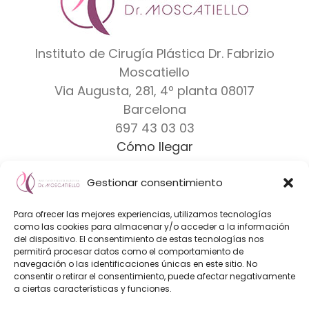
Instituto de Cirugía Plástica Dr. Fabrizio
Moscatiello
Via Augusta, 281, 4º planta
08017
Barcelona
697 43 03 03
Cómo llegar
Gestionar consentimiento
Dr. Moscatiello
|
Equipo
|
Clínicas
|
Marcas
Para ofrecer las mejores experiencias, utilizamos tecnologías
Diseño Web & Marketing Online
como las cookies para almacenar y/o acceder a la información
del dispositivo. El consentimiento de estas tecnologías nos
Innoverweb
permitirá procesar datos como el comportamiento de
navegación o las identificaciones únicas en este sitio. No
consentir o retirar el consentimiento, puede afectar negativamente
a ciertas características y funciones.