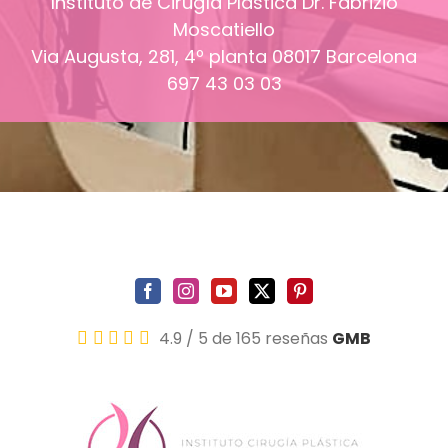
Instituto de Cirugía Plástica Dr. Fabrizio
Moscatiello
Via Augusta, 281, 4º planta
08017
Barcelona
697 43 03 03
4.9
/
5
de 165 reseñas
GMB