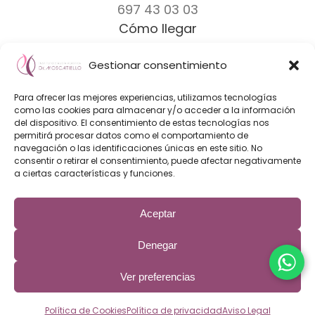
697 43 03 03
Cómo llegar
Gestionar consentimiento
Dr. Moscatiello
|
Equipo
|
Clínicas
|
Marcas
Para ofrecer las mejores experiencias, utilizamos tecnologías
Diseño Web & Marketing Online
como las cookies para almacenar y/o acceder a la información
del dispositivo. El consentimiento de estas tecnologías nos
Innoverweb
permitirá procesar datos como el comportamiento de
navegación o las identificaciones únicas en este sitio. No
consentir o retirar el consentimiento, puede afectar negativamente
a ciertas características y funciones.
Aceptar
El Instituto de Cirugía Plástica Dr. Fabrizio Moscatiello es una
clínica de cirugía plástica con los mejores cirujanos plásticos
de Barcelona expertos en aumento de senos, mastectomia
Denegar
FTM, liposucción, rinoplastia, otoplastia y otros procedimientos
de cirugía estética.
Ver preferencias
Aviso Legal
|
Política de privaciadad
|
Política de Cookies
Política de Cookies
Política de privacidad
Aviso Legal