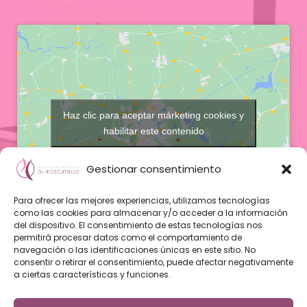
Haz clic para aceptar márketing cookies y
habilitar este contenido
Gestionar consentimiento
Para ofrecer las mejores experiencias, utilizamos tecnologías
como las cookies para almacenar y/o acceder a la información
del dispositivo. El consentimiento de estas tecnologías nos
permitirá procesar datos como el comportamiento de
Instituto de Cirugía Plástica Dr. Fabrizio
navegación o las identificaciones únicas en este sitio. No
Moscatiello
consentir o retirar el consentimiento, puede afectar negativamente
a ciertas características y funciones.
Via Augusta, 281, 4º planta
08017
Barcelona
697 43 03 03