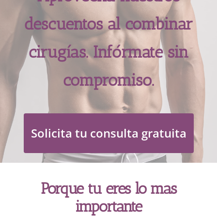
descuentos al combinar
cirugías. Infórmate sin
compromiso.
Solicita tu consulta gratuita
Porque tu eres lo mas
importante