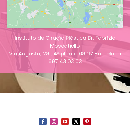
Instituto de Cirugía Plástica Dr. Fabrizio
Moscatiello
Via Augusta, 281, 4º planta
08017
Barcelona
697 43 03 03