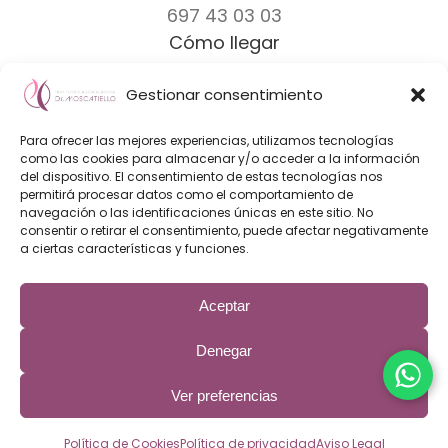
697 43 03 03
Cómo llegar
Gestionar consentimiento
Dr. Moscatiello
|
Equipo
|
Clínicas
|
Marcas
Para ofrecer las mejores experiencias, utilizamos tecnologías
Diseño Web & Marketing Online
como las cookies para almacenar y/o acceder a la información
del dispositivo. El consentimiento de estas tecnologías nos
Innoverweb
permitirá procesar datos como el comportamiento de
navegación o las identificaciones únicas en este sitio. No
consentir o retirar el consentimiento, puede afectar negativamente
a ciertas características y funciones.
Aceptar
El Instituto de Cirugía Plástica Dr. Fabrizio Moscatiello es una
clínica de cirugía plástica con los mejores cirujanos plásticos
de Barcelona expertos en aumento de senos, mastectomia
Denegar
FTM, liposucción, rinoplastia, otoplastia y otros procedimientos
de cirugía estética.
Ver preferencias
Aviso Legal
|
Política de privaciadad
|
Política de Cookies
Política de Cookies
Política de privacidad
Aviso Legal