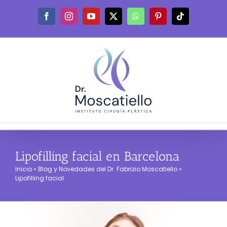
Saltar
al
Facebook
Instagram
YouTube
X
WhatsApp
Pinterest
Tiktok
contenido
Lipofilling facial en Barcelona
Inicio
»
Blog y Novedades del Dr. Fabrizio Moscatiello
»
Lipofilling facial