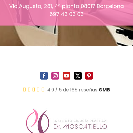
Via Augusta, 281, 4º planta
08017
Barcelona
697 43 03 03
4.9
/
5
de 165 reseñas
GMB