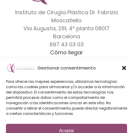
Instituto de Cirugía Plástica Dr. Fabrizio
Moscatiello
Via Augusta, 281, 4º planta
08017
Barcelona
697 43 03 03
Cómo llegar
Gestionar consentimiento
Dr. Moscatiello
|
Equipo
|
Clínicas
|
Marcas
Para ofrecer las mejores experiencias, utilizamos tecnologías
Diseño Web & Marketing Online
como las cookies para almacenar y/o acceder a la información
del dispositivo. El consentimiento de estas tecnologías nos
Innoverweb
permitirá procesar datos como el comportamiento de
navegación o las identificaciones únicas en este sitio. No
consentir o retirar el consentimiento, puede afectar negativamente
a ciertas características y funciones.
Aceptar
El Instituto de Cirugía Plástica Dr. Fabrizio Moscatiello es una