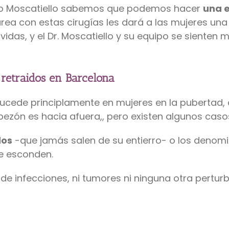
brizio Moscatiello sabemos que podemos hacer
una e
 área con estas cirugías les dará a las mujeres u
idas, y el Dr. Moscatiello y su equipo se sienten
 retraidos en Barcelona
sucede principlamente en mujeres en la pubertad,
pezón es hacia afuera,, pero existen algunos casos
dos
-que jamás salen de su entierro- o los deno
se esconden.
 de infecciones, ni tumores ni ninguna otra pertu