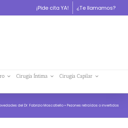
¡Pide cita YA!
¿Te llamamos?
ro
Cirugía Íntima
Cirugía Capilar
ovedades del Dr. Fabrizio Moscatiello
»
Pezones retraídos o invertidos