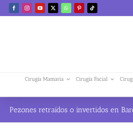
Saltar
Facebook
Instagram
YouTube
X
WhatsApp
Pinterest
Tiktok
al
contenido
Cirugía Mamaria
Cirugía Facial
Cirug
Pezones retraídos o invertidos en Ba