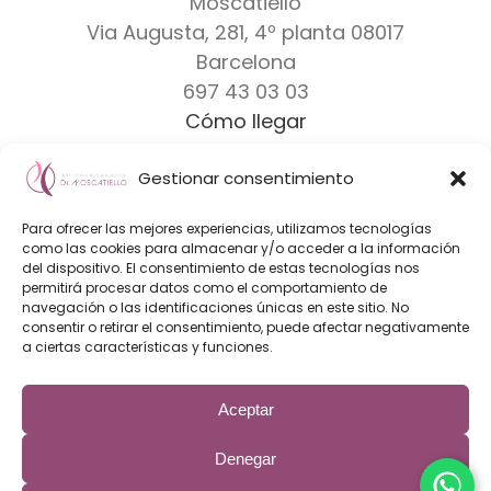
Moscatiello
Via Augusta, 281, 4º planta
08017
Barcelona
697 43 03 03
Cómo llegar
Gestionar consentimiento
Dr. Moscatiello
|
Equipo
|
Clínicas
|
Marcas
Para ofrecer las mejores experiencias, utilizamos tecnologías
Diseño Web & Marketing Online
como las cookies para almacenar y/o acceder a la información
del dispositivo. El consentimiento de estas tecnologías nos
Innoverweb
permitirá procesar datos como el comportamiento de
navegación o las identificaciones únicas en este sitio. No
consentir o retirar el consentimiento, puede afectar negativamente
a ciertas características y funciones.
Aceptar
El Instituto de Cirugía Plástica Dr. Fabrizio Moscatiello es una
clínica de cirugía plástica con los mejores cirujanos plásticos
de Barcelona expertos en aumento de senos, mastectomia
Denegar
FTM, liposucción, rinoplastia, otoplastia y otros procedimientos