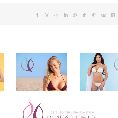
Facebook
X
Reddit
LinkedIn
WhatsApp
Tumblr
Pinterest
Vk
X
n los
Tipos y 
Bodytite
pecho?
prót