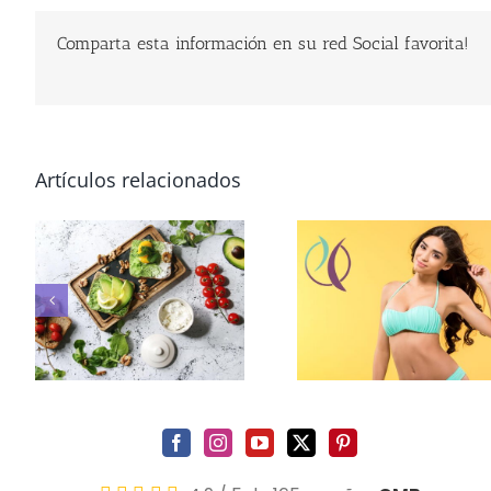
Comparta esta información en su red Social favorita!
Artículos relacionados
Encapsulamiento
o
mamario: causas,
¿Cuanto dura
y
síntomas y
implantes de 
tratamientos