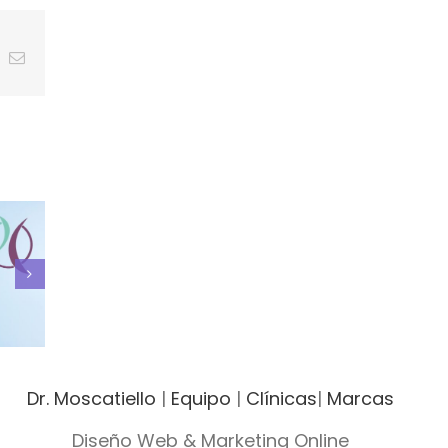
ing
Correo
electrónico
marcas de
esis
Dr. Moscatiello
|
Equipo
|
Clínicas
|
Marcas
Diseño Web & Marketing Online