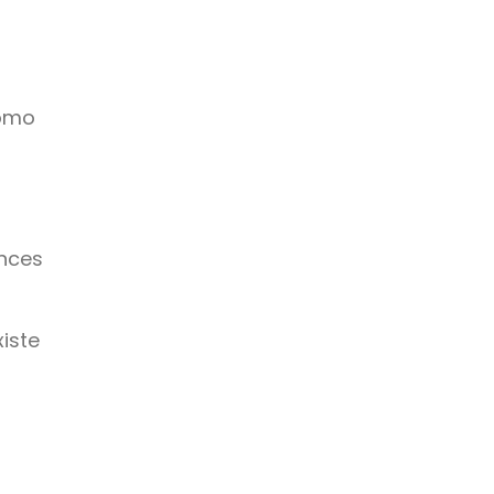
como
onces
iste