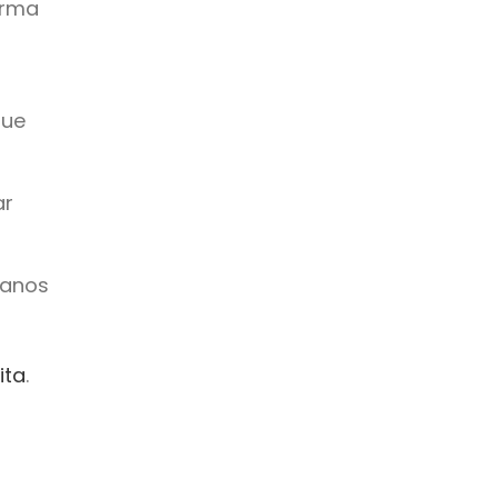
orma
que
ar
manos
ita
.