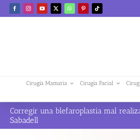
Saltar
Facebook
Instagram
YouTube
X
WhatsApp
Pinterest
Tiktok
al
contenido
Cirugía Mamaria
Cirugía Facial
Cirug
Corregir una blefaroplastia mal reali
Sabadell