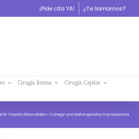
¡Pide cita YA!
¿Te llamamos?
ro
Cirugía Íntima
Cirugía Capilar
 Dr. Fabrizio Moscatiello
»
Corregir una blefaroplastia mal realizada