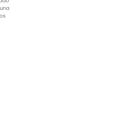
rado
 una
tos