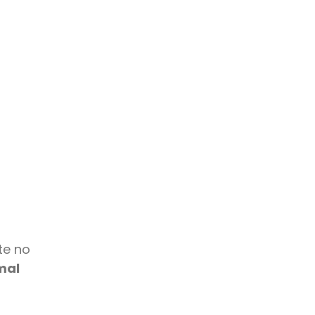
te no
mal