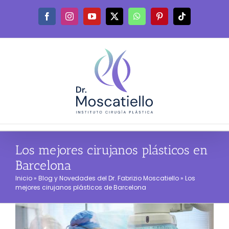
Saltar
al
Facebook
Instagram
YouTube
X
WhatsApp
Pinterest
Tiktok
contenido
Los mejores cirujanos plásticos en
Barcelona
Inicio
»
Blog y Novedades del Dr. Fabrizio Moscatiello
»
Los
mejores cirujanos plásticos de Barcelona