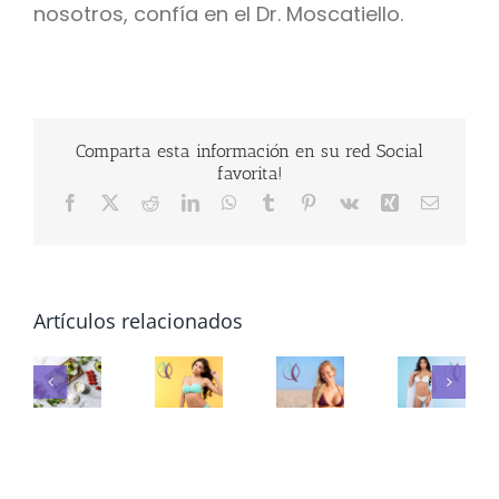
nosotros, confía en el Dr. Moscatiello.
Comparta esta información en su red Social
favorita!
Facebook
X
Reddit
LinkedIn
WhatsApp
Tumblr
Pinterest
Vk
Xing
Correo
electrón
0
Artículos relacionados
imentos
tienvejecimiento
Encapsulamiento
¿Cuanto
ra
Tipo
mamario:
duran
el,
y
causas,
los
rebro
Bodytite
mar
síntomas
implantes
y
de
y
de
sculos
prót
tratamientos
pecho?