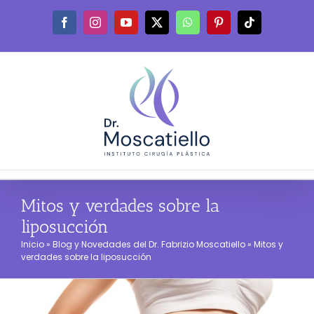
Saltar
al
Facebook
Instagram
YouTube
X
WhatsApp
Pinterest
Tiktok
contenido
Mitos y verdades sobre la
liposucción
Inicio
»
Blog y Novedades del Dr. Fabrizio Moscatiello
»
Mitos y
verdades sobre la liposucción