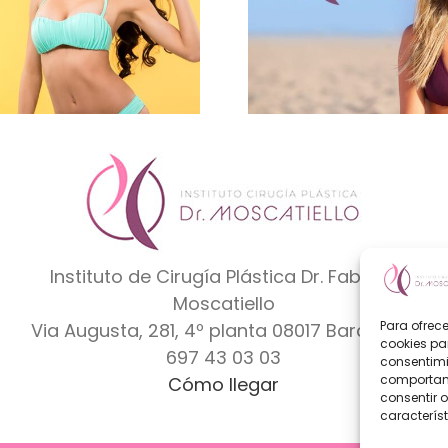
¿Cuanto duran los implantes de
Bodyt
pecho?
Instituto de Cirugía Plástica Dr. Fabrizio
Moscatiello
Para ofrec
Via Augusta, 281, 4º planta
08017
Barcelona
cookies pa
697 43 03 03
consentimi
comportami
Cómo llegar
consentir o
característ