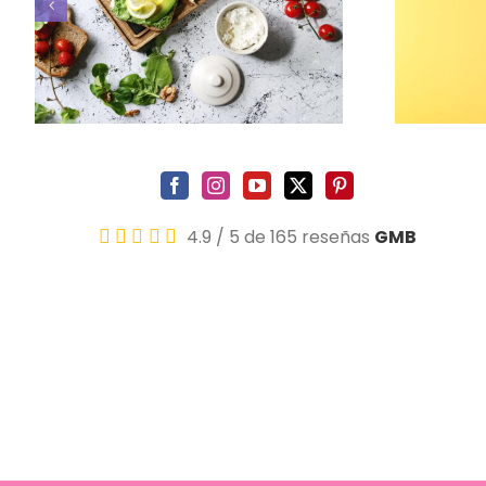
Encapsulamiento mamario:
causas, síntomas y tratamientos
4.9
/
5
de 165 reseñas
GMB