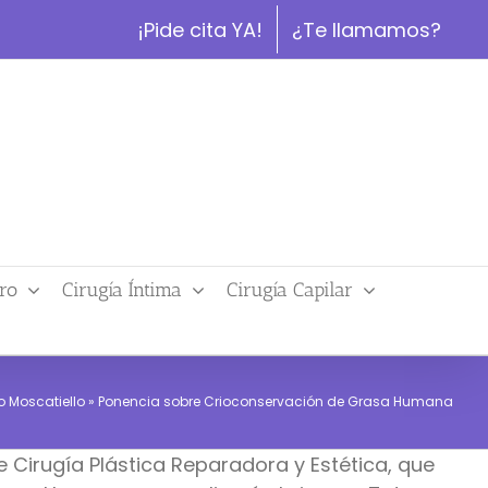
¡Pide cita YA!
¿Te llamamos?
ro
Cirugía Íntima
Cirugía Capilar
o Moscatiello
»
Ponencia sobre Crioconservación de Grasa Humana
 Cirugía Plástica Reparadora y Estética, que