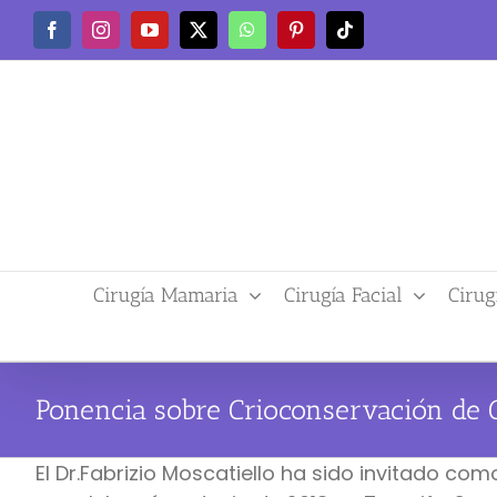
Saltar
Facebook
Instagram
YouTube
X
WhatsApp
Pinterest
Tiktok
al
contenido
Cirugía Mamaria
Cirugía Facial
Cirug
Ponencia sobre Crioconservación de
El Dr.Fabrizio Moscatiello ha sido invitado c