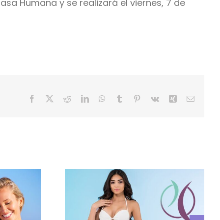
asa Humana y se realizará el viernes, 7 de
Facebook
X
Reddit
LinkedIn
WhatsApp
Tumblr
Pinterest
Vk
Xing
Correo
electrón