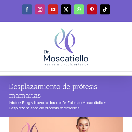
Saltar
al
Facebook
Instagram
YouTube
X
WhatsApp
Pinterest
Tiktok
contenido
Desplazamiento de prótesis
mamarias
Inicio
»
Blog y Novedades del Dr. Fabrizio Moscatiello
»
Desplazamiento de prótesis mamarias