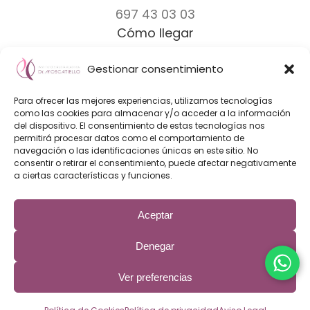
697 43 03 03
Cómo llegar
Gestionar consentimiento
Dr. Moscatiello
|
Equipo
|
Clínicas
|
Marcas
Para ofrecer las mejores experiencias, utilizamos tecnologías
Diseño Web & Marketing Online
como las cookies para almacenar y/o acceder a la información
del dispositivo. El consentimiento de estas tecnologías nos
Innoverweb
permitirá procesar datos como el comportamiento de
navegación o las identificaciones únicas en este sitio. No
consentir o retirar el consentimiento, puede afectar negativamente
a ciertas características y funciones.
Aceptar
El Instituto de Cirugía Plástica Dr. Fabrizio Moscatiello es una
clínica de cirugía plástica con los mejores cirujanos plásticos
de Barcelona expertos en aumento de senos, mastectomia
Denegar
FTM, liposucción, rinoplastia, otoplastia y otros procedimientos
de cirugía estética.
Ver preferencias
Aviso Legal
|
Política de privaciadad
|
Política de Cookies